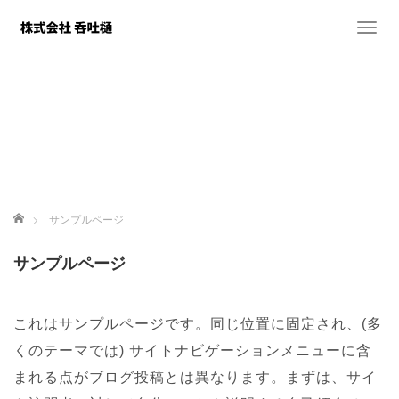
T
o
g
g
l
e
n
a
v
i
ホーム
サンプルページ
g
a
サンプルページ
t
i
o
これはサンプルページです。同じ位置に固定され、(多
n
くのテーマでは) サイトナビゲーションメニューに含
まれる点がブログ投稿とは異なります。まずは、サイ