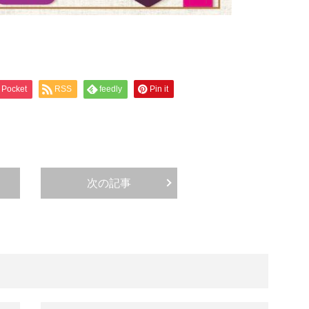
Pocket
RSS
feedly
Pin it
次の記事